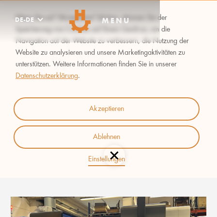
Wenn Sie auf "Akzeptieren" klicken, stimmen Sie der
DE-DE
MENU
Speicherung von Cookies auf Ihrem Gerät zu, um die
Navigation auf der Website zu verbessern, die Nutzung der
Website zu analysieren und unsere Marketingaktivitäten zu
unterstützen. Weitere Informationen finden Sie in unserer
Datenschutzerklärung
.
EIN RAUBTIER IN DER
Akzeptieren
MANEGE
Ablehnen
Einstellungen