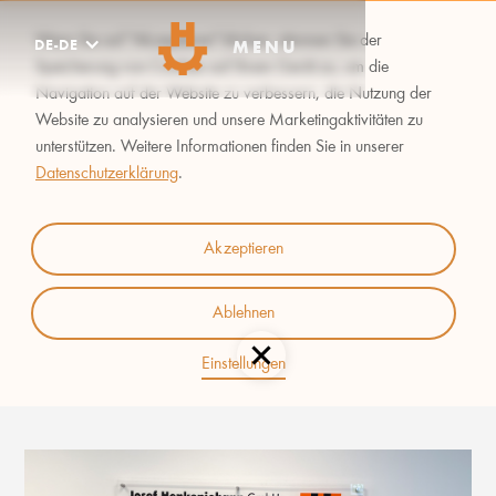
Wenn Sie auf "Akzeptieren" klicken, stimmen Sie der
DE-DE
MENU
Speicherung von Cookies auf Ihrem Gerät zu, um die
Navigation auf der Website zu verbessern, die Nutzung der
Website zu analysieren und unsere Marketingaktivitäten zu
unterstützen. Weitere Informationen finden Sie in unserer
Datenschutzerklärung
.
NEUER MITARBEITER
Akzeptieren
HERR DIEMKE
Ablehnen
Einstellungen