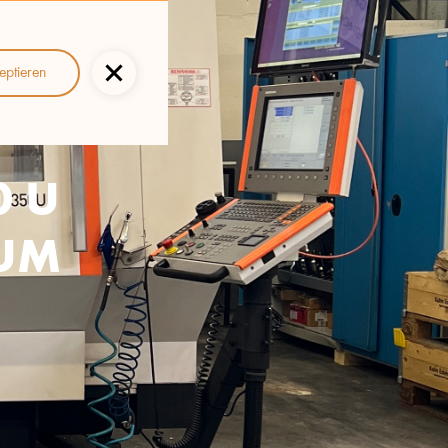
eptieren
0 U
RUM