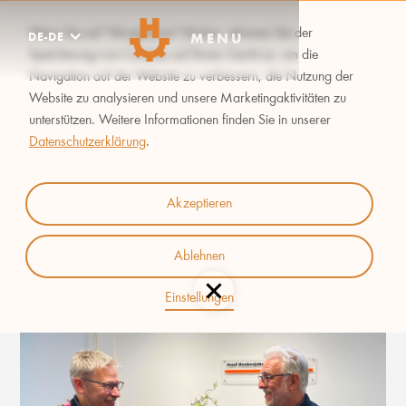
Wenn Sie auf "Akzeptieren" klicken, stimmen Sie der
DE-DE
MENU
Speicherung von Cookies auf Ihrem Gerät zu, um die
Navigation auf der Website zu verbessern, die Nutzung der
Website zu analysieren und unsere Marketingaktivitäten zu
unterstützen. Weitere Informationen finden Sie in unserer
Datenschutzerklärung
.
ABSCHIED
Akzeptieren
Ablehnen
Einstellungen